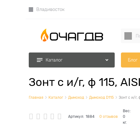
Владивосток
Блог
Каталог
Зонт с и/г, ф 115, AI
Главная
Каталог
Дымоход
Дымоход D115
Зонт с и/г, 
Вес:
Артикул:
1884
0 отзывов
0
кг.