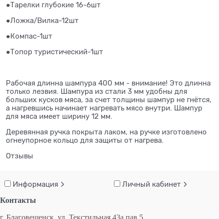
●Тарелки глубокие 16-6шт
●Ложка/Вилка-12шт
●Компас-1шт
●Топор туристический-1шт ​ ​ ​ ​ ​ ​ ​ ​ ​ ​ ​ ​ ​ ​ ​ ​ ​ ​ ​ ​ ​ ​ ​ ​ ​ ​ ​ ​ ​ ​ ​ ​ ​ ​ ​ ​ ​ ​ ​ ​
Рабочая длинна шампура 400 мм - внимание! Это длинна
только лезвия. Шампура из стали 3 мм удобны для
больших кусков мяса, за счет толщины шампур не гнётся,
а нагревшись начинает нагревать мясо внутри. Шампур
для мяса имеет ширину 12 мм.
Деревянная ручка покрыта лаком, на ручке изготовлено
огнеупорное кольцо для защиты от нагрева.​ ​ ​ ​ ​ ​ ​ ​ ​ ​ ​ ​ ​ ​ ​ ​
Отзывы
Информация
Личный кабинет
Контакты
г. Благовещенск,
ул. Текстильная 43а пав 5