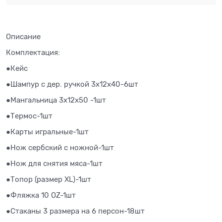
Описание
Комплектация:
●Кейс
●Шампур с дер. ручкой 3х12х40-6шт
●Мангальница 3х12х50 -1шт
●Термос-1шт
●Карты игральные-1шт
●Нож сербский с ножной-1шт
●Нож для снятия мяса-1шт
●Топор (размер XL)-1шт
●Фляжка 10 OZ-1шт
●Стаканы 3 размера на 6 персон-18шт