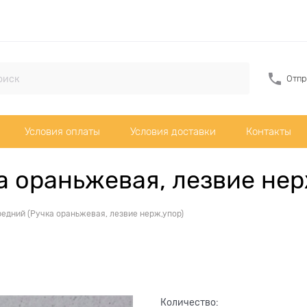
Отпр
Условия оплаты
Условия доставки
Контакты
а ораньжевая, лезвие нер
едний (Ручка ораньжевая, лезвие нерж,упор)
Количество: