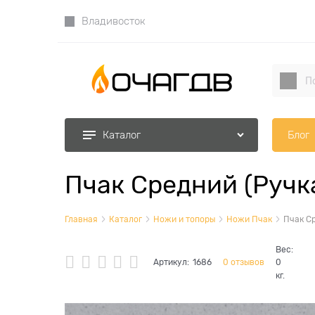
Владивосток
Блог
Каталог
Пчак Средний (Ручк
Главная
Каталог
Ножи и топоры
Ножи Пчак
Пчак Ср
Вес:
Артикул:
1686
0 отзывов
0
кг.