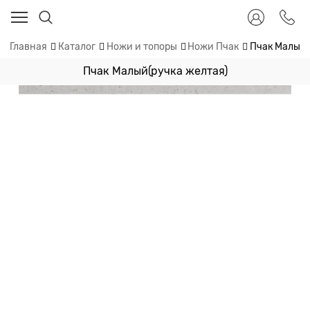
Главная
Каталог
Ножи и топоры
Ножи Пчак
Пчак Малый(
Пчак Малый(ручка желтая)