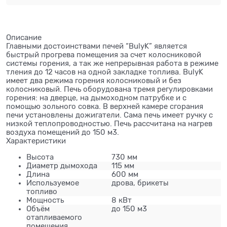
Описание
Главными достоинствами печей “BulyK” является
быстрый прогрева помещения за счет колосниковой
системы горения, а так же непрерывная работа в режиме
тления до 12 часов на одной закладке топлива. BulyK
имеет два режима горения колосниковый и без
колосниковый. Печь оборудована тремя регулировками
горения: на дверце, на дымоходном патрубке и с
помощью зольного совка. В верхней камере сгорания
печи установлены дожигатели. Сама печь имеет ручку с
низкой теплопроводностью. Печь рассчитана на нагрев
воздуха помещений до 150 м3.
Характеристики
Высота
730 мм
Диаметр дымохода
115 мм
Длина
600 мм
Используемое
дрова, брикеты
топливо
Мощность
8 кВт
Объём
до 150 м3
отапливаемого
помещения