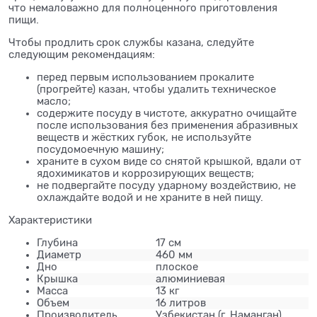
что немаловажно для полноценного приготовления
пищи.
Чтобы продлить срок службы казана, следуйте
следующим рекомендациям:
перед первым использованием прокалите
(прогрейте) казан, чтобы удалить техническое
масло;
содержите посуду в чистоте, аккуратно очищайте
после использования без применения абразивных
веществ и жёстких губок, не используйте
посудомоечную машину;
храните в сухом виде со снятой крышкой, вдали от
ядохимикатов и коррозирующих веществ;
не подвергайте посуду ударному воздействию, не
охлаждайте водой и не храните в ней пищу.
Характеристики
Глубина
17 см
Диаметр
460 мм
Дно
плоское
Крышка
алюминиевая
Масса
13 кг
Объем
16 литров
Производитель
Узбекистан (г. Наманган)