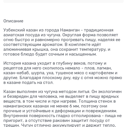
Описание
Узбекский казан из города Наманган - традиционная
азиатская посуда из чугуна. Округлая форма позволяет
огню быстро и равномерно прогревать пищу, наделяя ее
соответствующим ароматом. В комплекте идёт
алюминиевая крышка, она сохранит температуру, и
готовое блюдо будет сочным и насыщенным.
История казана уходит в глубину веков, потому и
рецептов для него скопилось немало - плов, лагман,
казан-кебаб, шурпа, уха, тушеное мясо с картофелем и
другие. Благодаря плоскому дну, еду с огня можно прямо
в казане подать на стол.
Казан выполнен из чугуна методом литья. Он экологичен
и безвреден для человека, не выделяет в пищу вредных
веществ, в том числе и при нагреве. Толщина стенок в
наманганских казанах не менее 6 мм, поэтому они
прочные и устойчивые к деформации и повреждениям.
Внутренняя поверхность гладко отполирована - пища не
пригорит, а отсутствие раковин защитит посуду от
трещин. Чугун отлично аккумулирует и держит тепло,